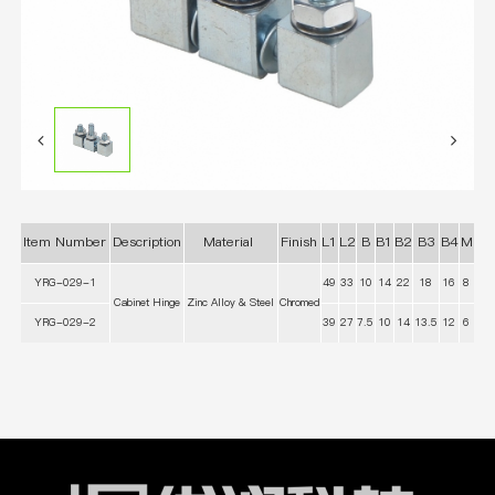
Item Number
Description
Material
Finish
L1
L2
B
B1
B2
B3
B4
M
YRG-029-1
49
33
10
14
22
18
16
8
Cabinet Hinge
Zinc Alloy & Steel
Chromed
YRG-029-2
39
27
7.5
10
14
13.5
12
6